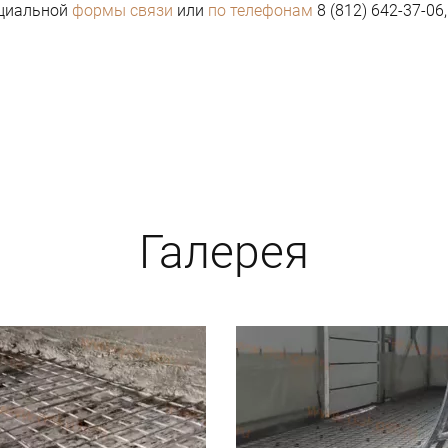
циальной
формы связи
или
по телефонам
8 (812) 642-37-06,
Галерея