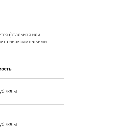
тся (стальная или
сит ознакомительный
мость
уб./кв.м
уб./кв.м