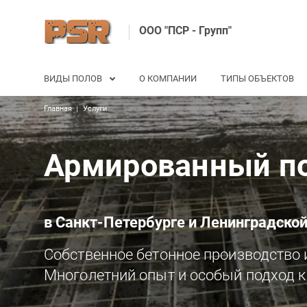
ООО "ПСР - Групп"
Основная навигация
ВИДЫ ПОЛОВ
О КОМПАНИИ
ТИПЫ ОБЪЕКТОВ
Строка навигации
Главная
Услуги
Армированный п
в Санкт-Петербурге и Ленинградской
Собственное бетонное производство 
Многолетний опыт и особый подход к