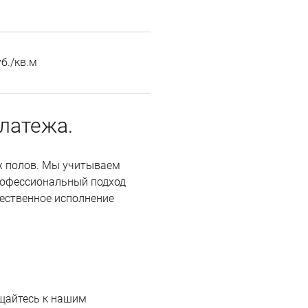
уб./кв.м
платежа.
 полов.
Мы учитываем
рофессиональный подход
чественное исполнение
ащайтесь к нашим