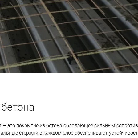
 бетона
л
— это покрытие из бетона обладающее сильным сопроти
альные стержни в каждом слое обеспечивают устойчивост