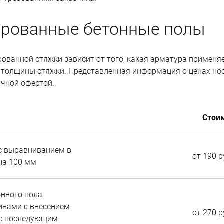
ированные
бетонные
полы
ованной стяжки зависит от того, какая арматура применяе
, толщины стяжки.
Представленная информация о ценах но
ичной офертой.
Стои
с выравниванием в
от 190 р
на 100 мм
онного пола
нами с внесением
от 270 р
 с последующим