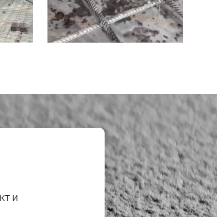
?
кт и